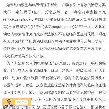
如果动物模型与临床情况不相似，在动物身上有效的治疗方案
就不一定能用于临床，反之亦然。如，动物内毒素性休克
(endotoxin shock，单纯给动物静脉输入细菌及其毒素所致的休
克)与临床感染性(脓毒性)休克(septic shock)就不*一样，因此对
动物内毒素性休克有效的疗法以来不能被临床医生所采用。现在
有人改为结扎了胆囊动脉和胆管的动物胆囊中注入细菌，复制人
类感染性休克的模型，认为这样动物既有感染又有内毒素中毒，
就与临床感染性休克相似。
为了判定所复制的模型是否与人相似，需要进行一系列的检
查。如，有人检查了动脉压、脉率、静脉压、呼吸频率、动脉血
pH、动脉血氧分压和二氧化碳分压、静脉血乳酸盐浓度以及血
容量等指标，发现一次定量放血法造成的休克模型与临床出血性
休克十分相似。因此，认为此法复制的出血性休克模型是一种较
理想的模型。同理，按中医理论用大黄喂小鼠使其出现类似人
的“脾虚症"，如果又按中医理论用四君子汤把它治好，那么就有