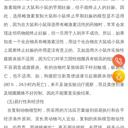
激素能终止大鼠和小鼠的早期妊娠，但不能终止人的妊娠。因
此，选用雌激素复制大鼠和小鼠终止早期妊娠的模型是不适用
的，因为在大鼠和小鼠筛选带有雌激素活性的药物时，常常会发
现这些药物能终止妊娠，但一旦用于人则并不成功。所以，如果
知道一个化合物具有雌激素活性，用这个化合物在大鼠或小鼠身
上观察终止妊娠的作用是没有意义的。又如选用大小鼠作实验性
腹膜炎就不适用，因为它们对革兰阴性细菌具有较高的抵抗力，
不容易造成腹膜炎。有的动物对某致病因子特别敏感，极易死
亡，也不适用。如，狗腹腔注射粪便滤液引起腹膜炎很快死亡
(80％，24小时内死亡)，来不及做实验治疗观察，而且粪便剂量
及细菌菌株不好控制。因此不能重复实验结果。
(五)易行性和经济性
在复制动物模型时，所采用的方法应尽量做到容易执行和合乎
经济条件原则。灵长类动物与人近似，复制的疾病模型相似性
好，但昂贵，即使猕猴也*，更不用说猩猩、长臂猿。很多小动