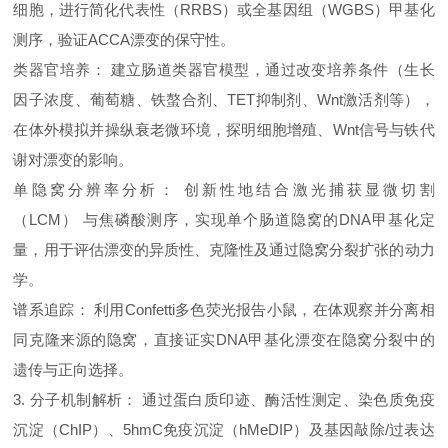
细胞，进行简化代表性（
RRBS
）或全基因组（
WGBS
）甲基化
测序，验证
ACCA
漂变的保守性。
类器官培养：
建立肠道类器官模型，通过改变培养条件（生长
因子浓度、葡萄糖、铁螯合剂、
TET
抑制剂、
Wnt
激活剂等），
在体外模拟并操纵衰老微环境，探明细胞增殖、
Wnt
信号与铁代
谢对漂变的影响。
单隐窝分辨率分析：
创新性地结合激光捕获显微切割
（
LCM
）
与焦磷酸测序，实现单个肠道隐窝的
DNA
甲基化定
量，用于评估漂变的异质性、克隆性及通过隐窝分裂扩张的动力
学。
谱系追踪：
利用
Confetti
多色荧光报告小鼠，在体观察并分离相
同克隆来源的隐窝，直接证实
DNA
甲基化漂变在隐窝分裂中的
遗传与正向选择。
3.
分子机制解析：
通过蛋白质印迹、酶活性测定、染色质免疫
沉淀（
ChIP
）、
5hmC
免疫沉淀（
hMeDIP
）及基因敲除
/
过表达