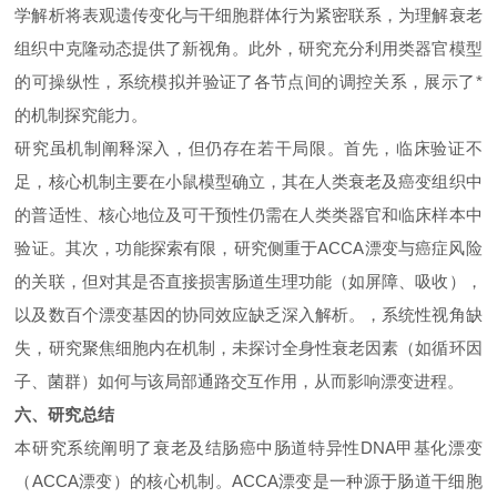
学解析将表观遗传变化与干细胞群体行为紧密联系，为理解衰老
组织中克隆动态提供了新视角。此外，研究充分利用类器官模型
的可操纵性，系统模拟并验证了各节点间的调控关系，展示了*
的机制探究能力。
研究虽机制阐释深入，但仍存在若干局限
。
首先，
临床
验证不
足，核心机制主要在小鼠模型确立，其在人类衰老及癌变组织中
的普适性、核心地位及可干预性仍需在人类类器官和临床样本中
验证。其次，功能探索有限，研究侧重于
ACCA
漂变与癌症风险
的关联，但对其是否直接损害肠道生理功能（如屏障、吸收），
以及数百个漂变基因的协同效应缺乏深入解析。，系统性视角缺
失，研究聚焦细胞内在机制，未探讨全身性衰老因素（如循环因
子、菌群）如何与该局部通路交互作用，从而影响漂变进程。
六、研究
总结
本研究系统阐明了衰老及结肠癌中肠道特异性
DNA
甲基化漂变
（
ACCA
漂变）的核心机制。
ACCA
漂变是一种源于肠道干细胞