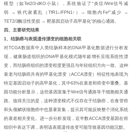
模型（如
Tet2/3-dKO
小鼠），系统验证了
“
炎症
/Wnt
信号减
弱
→
铁代谢紊乱（
TfR1↓/FPN1↑
）
→
细胞内
Fe²
⁺
减少
→
TET2/3
酶活性受损
→
靶基因启动子高甲基化
"
的核心通路。
四、
主要
研究
结果
1、
结肠癌与表观遗传漂变的细胞相关联
对
TCGA
数据库中人类结肠样本的
DNA
甲基化数据进行分析发
现，健康肠道组织的
DNA
甲基化模式随年龄增长呈现系统性漂
变，而结肠癌组织的漂变程度更强且与年轻组织方向一致。这种
衰老与结肠癌共有的甲基化漂变（
ACCA
漂变）特征性地表现为
特定基因启动子的高甲基化，其中
63%
在衰老和癌变中重叠。基
因功能分析显示，这些基因富集于
Wnt
信号通路等干细胞相关通
路。值得关注的是，这种漂变模式不仅存在于结肠癌，在食管癌
和头颈鳞状细胞癌中也显著富集，提示其可能反映整个消化系统
的衰老相关变化。进一步分析发现，
近半数
ACCA
漂变基因在癌
组织中表达下调，表明该表观遗传改变可能导致基因功能沉默
。