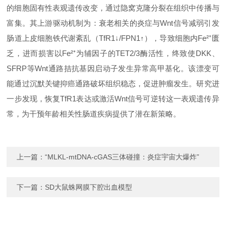
的细胞固有性表观遗传改变，通过隐窝克隆分裂在组织中传播与
富集。其上游驱动机制为：衰老相关的炎症与
Wnt
信号减弱引发
肠道上皮细胞铁代谢紊乱（
TfR1↓/FPN1↑
），导致细胞内
Fe²
⁺
匮
乏，进而损害以
Fe²⁺
为辅因子的
TET2/3
酶活性，终致使
DKK
、
SFRP
等
Wnt
通路拮抗基因启动子发生异常高甲基化。该漂变可
能通过沉默关键抑癌通路破坏组织稳态，促进肿瘤发生。研究进
一步发现，恢复
TfR1
表达或激活
Wnt
信号可逆转这一表观遗传异
常，为干预年龄相关性肠道疾病提供了潜在新策略。
上一篇：
“MLKL-mtDNA-cGAS三体碰撞：炎症宇宙大爆炸”
下一篇：
SD大鼠蛛网膜下腔出血模型