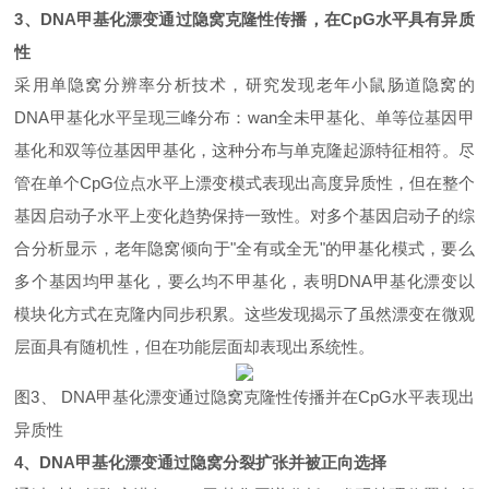
3
、
DNA甲基化漂变通过隐窝克隆性传播，在CpG水平具有异质
性
采用单隐窝分辨率分析技术，研究发现老年小鼠肠道隐窝的
DNA
甲基化水平呈现三峰分布：wan全未甲基化、单等位基因甲
基化和双等位基因甲基化，这种分布与单克隆起源特征相符。尽
管在单个
CpG
位点水平上漂变模式表现出高度异质性，但在整个
基因启动子水平上变化趋势保持一致性。对多个基因启动子的综
合分析显示，老年隐窝倾向于
"
全有或全无
"
的甲基化模式，要么
多个基因均甲基化，要么均不甲基化，表明
DNA
甲基化漂变以
模块化方式在克隆内同步积累
。这些发现揭示了
虽然漂变在微观
层面具有随机性，但在功能层面却表现出系统性
。
图
3、 DNA
甲基化漂变通过隐窝克隆性传播并在
CpG
水平表现出
异质性
4
、
DNA甲基化漂变通过隐窝分裂扩张并被正向选择