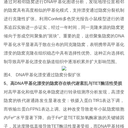
通过对相邻隐窝进行
DNA
甲基化图谱分析，发现地理位置相邻
的隐窝具有高度相似的甲基化模式，支持漂变通过隐窝分裂机制
进行克隆性扩张。利用
Confetti
多色荧光报告小鼠模型进行的谱
系追踪实验进一步证实，经过一年时间，同一克隆来源的隐窝更
倾向于形成空间聚集的
"
斑块
"
。重要的是，这些聚集隐窝的
DNA
甲基化水平显著高于散在分布的同克隆隐窝，表明
携带高甲基化
漂变的隐窝克隆在组织稳态中具有选择性优势
。这种正向选择机
制导致高甲基化漂变在肠道组织中逐渐积累并扩大影响范围。
图
4、 DNA
甲基化漂变通过隐窝分裂扩张
5、
高
DNA甲基化漂变的隐窝存在铁代谢紊乱与TET酶活性受损
对高甲基化和低甲基化单隐窝进行转录组测序分析发现，
高漂变
隐窝的铁代谢通路发生显著改变：铁摄入蛋白
TfR1
表达下调，
而铁输出蛋白
FPN1
表达上调
。这种改变导致老年小鼠隐窝细胞
内
Fe²⁺
水平显著下降。由于
Fe²⁺
是
TET
双加氧酶家族的关键辅因
子，其浓度降低直接导致
TET
酶活性显著受损，而
DNA
甲基转移