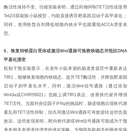
酶活性保持不变。功能实验表明，通过药物抑制
TET
活性或使用
Tet2/3
双敲除小鼠模型，均能直接诱导靶基因启动子高甲基化；
同样，使用铁螯合剂降低细胞内铁水平也能重现
ACCA
漂变表
型。
6
、
恢复转铁蛋白受体或激活
Wnt通路可挽救铁稳态并抵抗DNA
甲基化漂变
机制干预实验显示，
在老年小鼠来源的肠道类器官中重新表达
TfR1
，能够恢复细胞内铁稳态、提升
TET
酶活性，并降低靶基因
启动子的甲基化水平
。同时，激活
Wnt
信号通路（通过添加
Wnt3a
或
CHIR99021
）也能上调
TfR1
表达、改善铁代谢并增强
TET
活性。当面对炎症因子
IFNγ
的挑战时，肠道细胞出现铁代谢
紊乱和
TET
活性抑制，但共同激活
Wnt
通路可有效逆转这些负面
效应。这些发现表明，
靶向铁代谢或
Wnt
信号通路可能成为干预
衰老相关表观遗传漂变的潜在策略，为预防年龄相关的肠道疾病