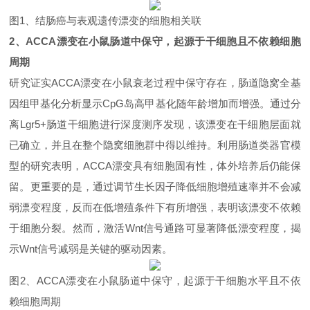
图
1
、
结肠癌与表观遗传漂变的细胞相关联
2
、
ACCA漂变在小鼠肠道中保守，起源于干细胞且不依赖细胞
周期
研究证实
ACCA
漂变在小鼠衰老过程中保守存在，肠道隐窝全基
因组甲基化分析显示
CpG
岛高甲基化随年龄增加而增强。通过分
离
Lgr5+
肠道干细胞进行深度测序发现，该漂变在干细胞层面就
已确立，并且在整个隐窝细胞群中得以维持。利用肠道类器官模
型的研究表明，
ACCA
漂变具有细胞固有性，体外培养后仍能保
留。更重要的是，
通过调节生长因子降低细胞增殖速率并不会减
弱漂变程度，反而在低增殖条件下有所增强，表明该漂变不依赖
于细胞分裂
。然而，激活
Wnt
信号通路可显著降低漂变程度，揭
示
Wnt
信号减弱是关键的驱动因素。
图
2
、
ACCA
漂变在小鼠肠道中保守，起源于干细胞水平且不依
赖细胞周期