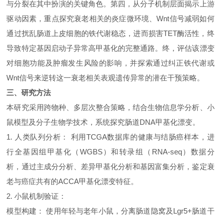
与分裂在其中扮演的关键角色。第四，从分子机制层面揭示上游
驱动因素，重点探究衰老相关的炎症微环境、
Wnt
信号减弱如何
通过扰乱肠道上皮细胞的铁代谢稳态，进而损害
TET
酶活性，终
导致特定基因启动子异常高甲基化的完整通路。终，评估该漂变
对细胞功能及肿瘤发生风险的影响，并探索通过纠正铁代谢或
Wnt
信号来逆转这一衰老相关表观遗传异常的潜在干预策略。
三
、研究
方法
本研究采用跨物种、多层次整合策略，结合生物信息学分析、小
鼠模型及分子生物学技术，系统探究肠道
DNA
甲基化漂变。
1.
人类队列分析：
利用
TCGA
数据库的健康与结肠癌样本，进
行全基因组甲基化（
WGBS
）和转录组（
RNA-seq
）数据分
析，通过主成分分析、差异甲基化分析和基因富集分析，鉴定衰
老与癌症共有的
ACCA
甲基化漂变特征。
2.
小鼠机制验证：
模型构建：
使用年轻与老年小鼠，分离肠道隐窝及
Lgr5+
肠道干