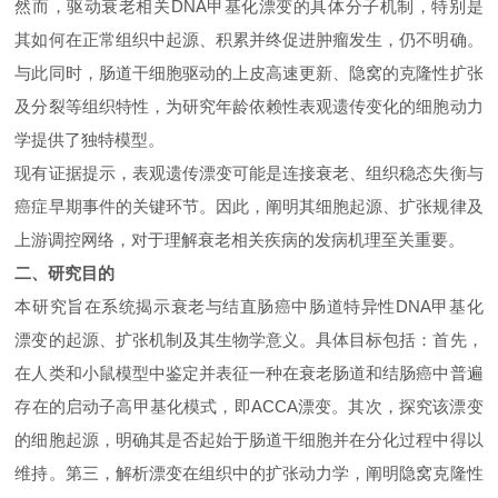
然而，驱动衰老相关
DNA
甲基化漂变的具体分子机制，特别是
其如何在正常组织中起源、积累并终促进肿瘤发生，仍不明确。
与此同时，肠道干细胞驱动的上皮高速更新、
隐窝的克隆性扩张
及分裂等组织特性，为研究年龄依赖性表观遗传变化的细胞动力
学提供了独特模型。
现有证据提示，表观遗传漂变可能是连接衰老、组织稳态失衡与
癌症早期事件的关键环节。因此
，阐明其细胞起源、扩张规律及
上游调控网络，对于理解衰老相关疾病的发病机理至关重要
。
二
、研究
目的
本研究旨在系统揭示衰老与结直肠癌中肠道特异性
DNA
甲基化
漂变的起源、扩张机制及其生物学意义。具体目标包括：首先，
在人类和小鼠模型中鉴定并表征一种在衰老肠道和结肠癌中普遍
存在的启动子高甲基化模式，即
ACCA
漂变。其次，探究该漂变
的细胞起源，明确其是否起始于肠道干细胞并在分化过程中得以
维持。第三，解析漂变在组织中的扩张动力学，阐明隐窝克隆性