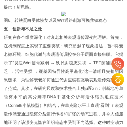
提供了新思路
。
图
6、
转铁蛋白受体恢复以及
Wnt
通路刺激可挽救铁稳态
五、创新
与不足之处
研究
在多个维度深化了对衰老相关表观遗传漂变的理解。首先，
在机制深度上实现了重要突破：研究超越了现象描述，首ci将衰
老微环境、细胞代谢与表观遗传调控在分子层面直接串联。它揭
示了
“
炎症
/Wnt
信号减弱
→
铁代谢稳态失衡
→ TET
酶辅因子缺
乏
→
活性受损
→
靶基因特异性高甲基化
"
这一清晰且完整的因
果链条，为理解衰老如何通过代谢重编程驱动表观遗传紊乱提供
了范式。其次，在研究尺度和技术整合上独ju匠xin：创新地将单
隐窝水平的高分辨率
DNA
甲基化分析与活体谱系追踪技术
（
Confetti
小鼠模型）相结合，在单克隆水平上直观
“
看到
"
了表观
遗传漂变通过隐窝分裂进行传播和扩张的动态过程，并令人信服
地证明了该漂变克隆在组织稳态中受到正向选择。这种时空动力