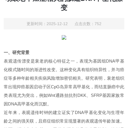
变
更新时间：2025-12-12 点击次数：752
一、
研究背景
表观遗传漂变是衰老的核心特征之一，表现为基因组
DNA
甲基
化模式随时间的渐进性改变。这种变化具有组织特异性，并与癌
症等多种年龄相关疾病风险增加密切相关。研究表明，衰老组织
常出现抑癌基因启动子区
CpG
岛异常高甲基化，而结直肠癌中此
类表现尤为突出，例如
Wnt
通路拮抗剂
DKK
、
SFRP
基因家族常
因
DNA
高甲基化而沉默。
近年来，表观遗传时钟的建立证实了
DNA
甲基化变化与生理年
龄之间的强关联，且癌症组织常呈现显著的表观遗传年龄加速。