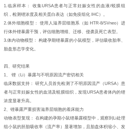
1.临床样本： 收集URSA患者与正常妊娠女性的血液/蜕膜组
织，检测锂浓度及相关蛋白表达（如免疫组化 IHC）。
2.体外细胞模型： 使用人滋养层细胞系（如 HTR-8/SVneo）进
行体外锂暴露干预，评估细胞增殖、迁移、侵袭及死亡表型。
3.体内动物模型： 构建孕期锂暴露的小鼠模型，评估吸收胎率、
胎盘形态学变化。
四、研究结果
1、 锂（Li）暴露与不明原因流产密切相关
临床数据支持： 研究人员首先检测了不明原因流产（URSA）患
者与正常妊娠女性的血清及蜕膜组织，发现URSA患者体内的锂
浓度显著升高。
2、锂暴露严重损害滋养层细胞的着床能力
动物表型复现： 在构建的孕期小鼠锂暴露模型中，观察到Li处理
组小鼠的胚胎吸收率（流产率）显著增加，且胎盘体积缩小、发