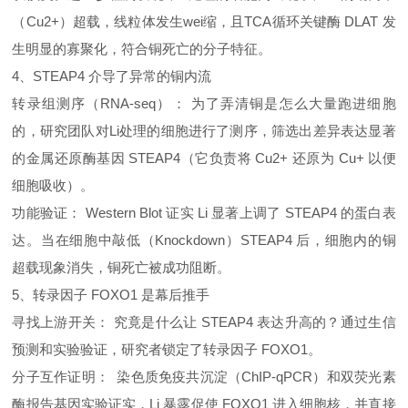
（Cu2+）超载，线粒体发生wei缩，且TCA循环关键酶 DLAT 发
生明显的寡聚化，符合铜死亡的分子特征。
4、STEAP4 介导了异常的铜内流
转录组测序（RNA-seq）： 为了弄清铜是怎么大量跑进细胞
的，研究团队对Li处理的细胞进行了测序，筛选出差异表达显著
的金属还原酶基因 STEAP4（它负责将 Cu2+ 还原为 Cu+ 以便
细胞吸收）。
功能验证： Western Blot 证实 Li 显著上调了 STEAP4 的蛋白表
达。当在细胞中敲低（Knockdown）STEAP4 后，细胞内的铜
超载现象消失，铜死亡被成功阻断。
5、转录因子 FOXO1 是幕后推手
寻找上游开关： 究竟是什么让 STEAP4 表达升高的？通过生信
预测和实验验证，研究者锁定了转录因子 FOXO1。
分子互作证明： 染色质免疫共沉淀（ChIP-qPCR）和双荧光素
酶报告基因实验证实，Li 暴露促使 FOXO1 进入细胞核，并直接