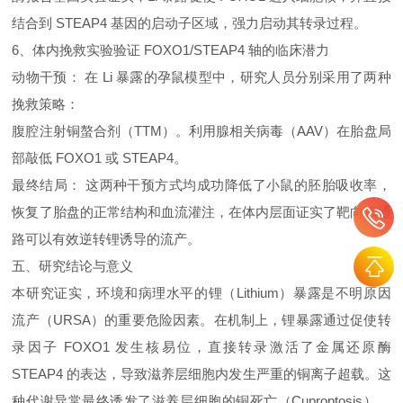
结合到 STEAP4 基因的启动子区域，强力启动其转录过程。
6、体内挽救实验验证 FOXO1/STEAP4 轴的临床潜力
动物干预： 在 Li 暴露的孕鼠模型中，研究人员分别采用了两种
挽救策略：
腹腔注射铜螯合剂（TTM）。利用腺相关病毒（AAV）在胎盘局
部敲低 FOXO1 或 STEAP4。
最终结局： 这两种干预方式均成功降低了小鼠的胚胎吸收率，
恢复了胎盘的正常结构和血流灌注，在体内层面证实了靶向该通
路可以有效逆转锂诱导的流产。
五、研究结论与意义
本研究证实，环境和病理水平的锂（Lithium）暴露是不明原因
流产（URSA）的重要危险因素。在机制上，锂暴露通过促使转
录因子 FOXO1 发生核易位，直接转录激活了金属还原酶
STEAP4 的表达，导致滋养层细胞内发生严重的铜离子超载。这
种代谢异常最终诱发了滋养层细胞的铜死亡（Cuproptosis），