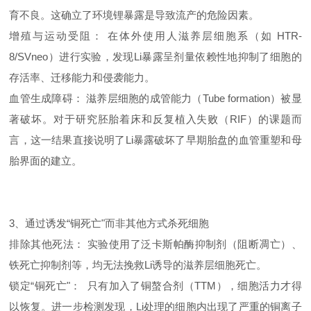
育不良。这确立了环境锂暴露是导致流产的危险因素。
增殖与运动受阻： 在体外使用人滋养层细胞系（如 HTR-
8/SVneo）进行实验，发现Li暴露呈剂量依赖性地抑制了细胞的
存活率、迁移能力和侵袭能力。
血管生成障碍： 滋养层细胞的成管能力（Tube formation）被显
著破坏。对于研究胚胎着床和反复植入失败（RIF）的课题而
言，这一结果直接说明了Li暴露破坏了早期胎盘的血管重塑和母
胎界面的建立。
3、通过诱发“铜死亡"而非其他方式杀死细胞
排除其他死法： 实验使用了泛卡斯帕酶抑制剂（阻断凋亡）、
铁死亡抑制剂等，均无法挽救Li诱导的滋养层细胞死亡。
锁定“铜死亡"： 只有加入了铜螯合剂（TTM），细胞活力才得
以恢复。进一步检测发现，Li处理的细胞内出现了严重的铜离子