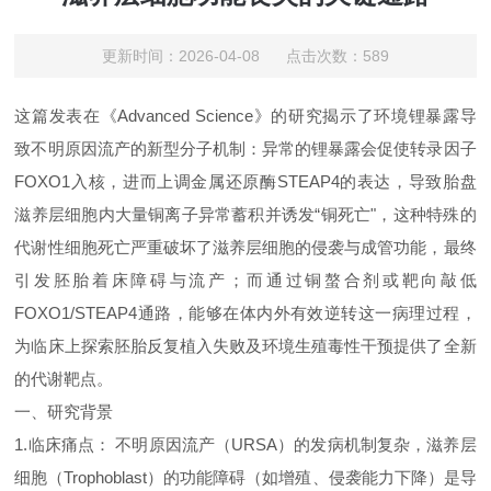
更新时间：2026-04-08 点击次数：589
这篇发表在《Advanced Science》的研究揭示了环境锂暴露导
致不明原因流产的新型分子机制：异常的锂暴露会促使转录因子
FOXO1入核，进而上调金属还原酶STEAP4的表达，导致胎盘
滋养层细胞内大量铜离子异常蓄积并诱发“铜死亡"，这种特殊的
代谢性细胞死亡严重破坏了滋养层细胞的侵袭与成管功能，最终
引发胚胎着床障碍与流产；而通过铜螯合剂或靶向敲低
FOXO1/STEAP4通路，能够在体内外有效逆转这一病理过程，
为临床上探索胚胎反复植入失败及环境生殖毒性干预提供了全新
的代谢靶点。
一、研究背景
1.临床痛点： 不明原因流产（URSA）的发病机制复杂，滋养层
细胞（Trophoblast）的功能障碍（如增殖、侵袭能力下降）是导