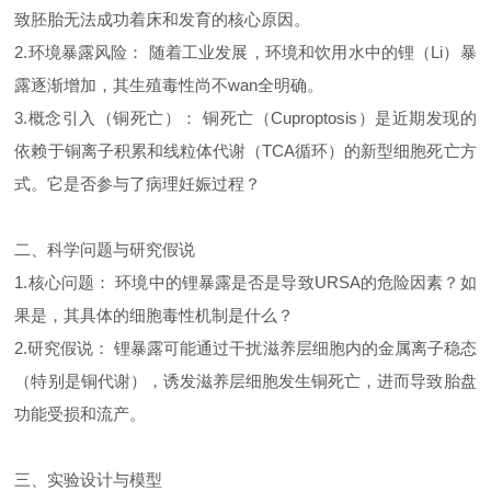
致胚胎无法成功着床和发育的核心原因。
2.环境暴露风险： 随着工业发展，环境和饮用水中的锂（Li）暴
露逐渐增加，其生殖毒性尚不wan全明确。
3.概念引入（铜死亡）： 铜死亡（Cuproptosis）是近期发现的
依赖于铜离子积累和线粒体代谢（TCA循环）的新型细胞死亡方
式。它是否参与了病理妊娠过程？
二、科学问题与研究假说
1.核心问题： 环境中的锂暴露是否是导致URSA的危险因素？如
果是，其具体的细胞毒性机制是什么？
2.研究假说： 锂暴露可能通过干扰滋养层细胞内的金属离子稳态
（特别是铜代谢），诱发滋养层细胞发生铜死亡，进而导致胎盘
功能受损和流产。
三、实验设计与模型