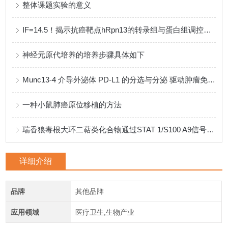
整体课题实验的意义
IF=14.5！揭示抗癌靶点hRpn13的转录组与蛋白组调控机制
神经元原代培养的培养步骤具体如下
Munc13-4 介导外泌体 PD-L1 的分选与分泌 驱动肿瘤免疫逃逸
一种小鼠肺癌原位移植的方法
瑞香狼毒根大环二萜类化合物通过STAT 1/S100 A9信号通路减轻银屑病样炎症
详细介绍
品牌
其他品牌
应用领域
医疗卫生,生物产业