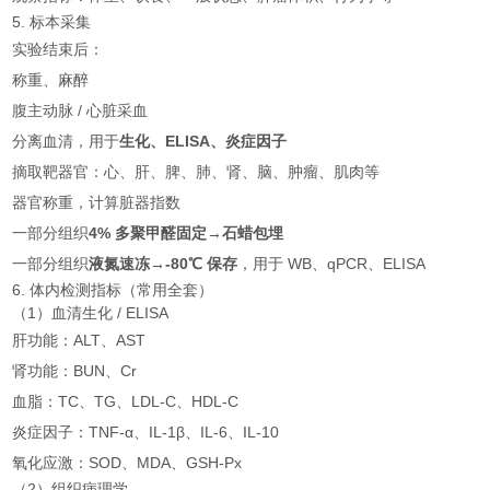
5. 标本采集
实验结束后：
称重、麻醉
腹主动脉 / 心脏采血
分离血清，用于
生化、ELISA、炎症因子
摘取靶器官：心、肝、脾、肺、肾、脑、肿瘤、肌肉等
器官称重，计算脏器指数
一部分组织
4% 多聚甲醛固定→石蜡包埋
一部分组织
液氮速冻→-80℃ 保存
，用于 WB、qPCR、ELISA
6. 体内检测指标（常用全套）
（1）血清生化 / ELISA
肝功能：ALT、AST
肾功能：BUN、Cr
血脂：TC、TG、LDL-C、HDL-C
炎症因子：TNF-α、IL-1β、IL-6、IL-10
氧化应激：SOD、MDA、GSH-Px
（2）组织病理学