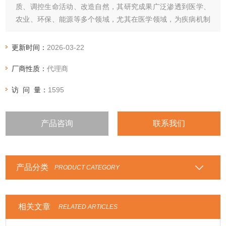
质、调控生命活动、改造自然，其研究成果广泛渗透到医学、
农业、环保、能源等多个领域，尤其在医学领域，为疾病机制
研究、新型诊疗技术研发、药物创新等提供了坚实的理论基础
和技术支撑，是连接基础生物研究与临床医疗实践的关键桥
更新时间：
2026-03-22
梁。
厂商性质：
代理商
访 问 量：
1595
产品咨询
联系我们
产品分类
PRODUCT CATEGORY
相关文章
RELATED ARTICLES