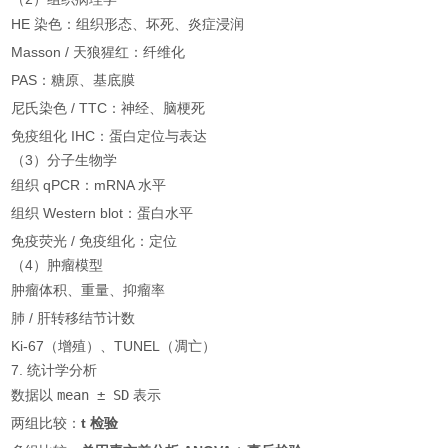
HE 染色：组织形态、坏死、炎症浸润
Masson / 天狼猩红：纤维化
PAS：糖原、基底膜
尼氏染色 / TTC：神经、脑梗死
免疫组化 IHC：蛋白定位与表达
（3）分子生物学
组织 qPCR：mRNA 水平
组织 Western blot：蛋白水平
免疫荧光 / 免疫组化：定位
（4）肿瘤模型
肿瘤体积、重量、抑瘤率
肺 / 肝转移结节计数
Ki-67（增殖）、TUNEL（凋亡）
7. 统计学分析
数据以
mean ± SD
表示
两组比较：
t 检验