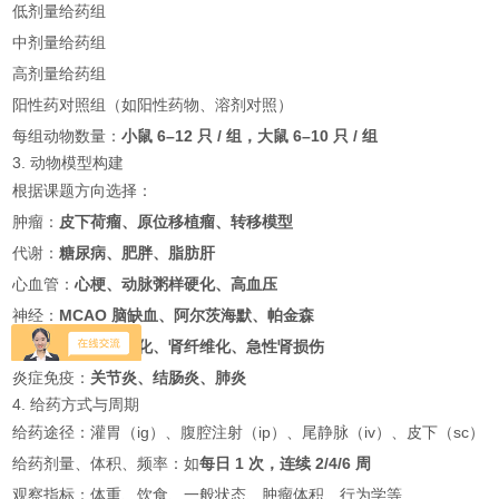
低剂量给药组
中剂量给药组
高剂量给药组
阳性药对照组（如阳性药物、溶剂对照）
每组动物数量：
小鼠 6–12 只 / 组，大鼠 6–10 只 / 组
3. 动物模型构建
根据课题方向选择：
肿瘤：
皮下荷瘤、原位移植瘤、转移模型
代谢：
糖尿病、肥胖、脂肪肝
心血管：
心梗、动脉粥样硬化、高血压
神经：
MCAO 脑缺血、阿尔茨海默、帕金森
肝肾损伤：
肝纤维化、肾纤维化、急性肾损伤
炎症免疫：
关节炎、结肠炎、肺炎
4. 给药方式与周期
给药途径：灌胃（ig）、腹腔注射（ip）、尾静脉（iv）、皮下（sc）
给药剂量、体积、频率：如
每日 1 次，连续 2/4/6 周
观察指标：体重、饮食、一般状态、肿瘤体积、行为学等