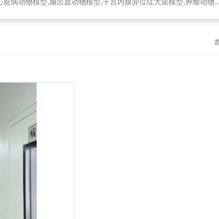
脏病动物模型,脑出血动物模型,子宫内膜异位症大鼠模型,肿瘤动物模型