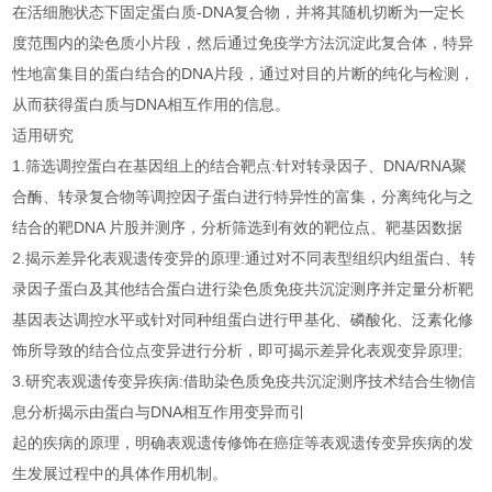
在活细胞状态下固定蛋白质-DNA复合物，并将其随机切断为一定长
度范围内的染色质小片段，然后通过免疫学方法沉淀此复合体，特异
性地富集目的蛋白结合的DNA片段，通过对目的片断的纯化与检测，
从而获得蛋白质与DNA相互作用的信息。
适用研究
1.筛选调控蛋白在基因组上的结合靶点:针对转录因子、DNA/RNA聚
合酶、转录复合物等调控因子蛋白进行特异性的富集，分离纯化与之
结合的靶DNA 片股并测序，分析筛选到有效的靶位点、靶基因数据
2.揭示差异化表观遗传变异的原理:通过对不同表型组织内组蛋白、转
录因子蛋白及其他结合蛋白进行染色质免疫共沉淀测序并定量分析靶
基因表达调控水平或针对同种组蛋白进行甲基化、磷酸化、泛素化修
饰所导致的结合位点变异进行分析，即可揭示差异化表观变异原理;
3.研究表观遗传变异疾病:借助染色质免疫共沉淀测序技术结合生物信
息分析揭示由蛋白与DNA相互作用变异而引
起的疾病的原理，明确表观遗传修饰在癌症等表观遗传变异疾病的发
生发展过程中的具体作用机制。