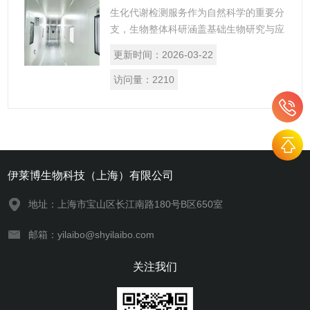
的关键桥梁。
生化代谢检测服务作为自然科学的重要分
支，生物整体科研涵盖基础生物研究与应
用生物研究两大板块，核心使命是揭示生
更新时间：
2026-03-22
命本质、调控生命活动、改造自然，其研
究成果广泛渗透到医学、农业、环保、能
访问量：
2210
源等多个领域，尤其在医学领域，为疾病
机制研究、新型诊疗技术研发、药物创新
等提供了坚实的理论基础和技术支撑，是
连接基础生物研究与临床医疗实践的关键
桥梁。
伊莱博生物科技（上海）有限公司
地址：上海市宝山区长江南路180号B区650室
邮箱：yilaibo@shyilaibo.com
关注我们