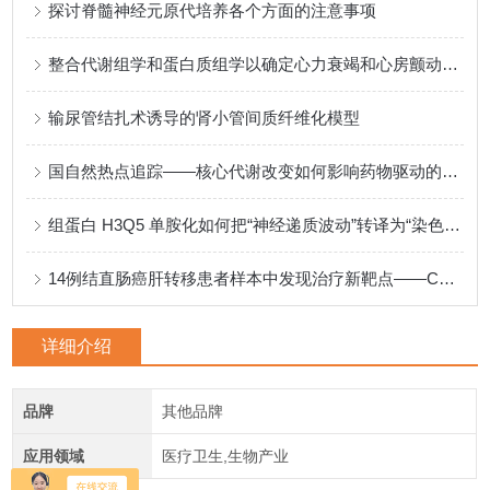
探讨脊髓神经元原代培养各个方面的注意事项
整合代谢组学和蛋白质组学以确定心力衰竭和心房颤动的新型药物靶点
输尿管结扎术诱导的肾小管间质纤维化模型
国自然热点追踪——核心代谢改变如何影响药物驱动的抗肿瘤免疫
组蛋白 H3Q5 单胺化如何把“神经递质波动”转译为“染色质节律”
14例结直肠癌肝转移患者样本中发现治疗新靶点——CTSD
详细介绍
品牌
其他品牌
应用领域
医疗卫生,生物产业