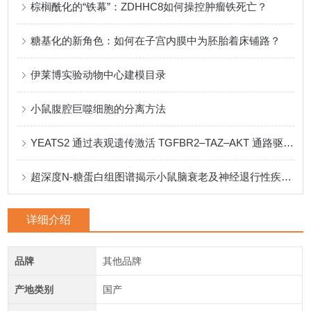
棕榈酰化的“铁幕”：ZDHHC8如何操控肿瘤铁死亡？
糖基化的新角色：如何在子宫内膜中为胚胎着床铺路？
伊莱博实验动物中心建模目录
小鼠腹腔巨噬细胞的分离方法
YEATS2 通过表观遗传激活 TGFBR2–TAZ–AKT 通路驱动肝细胞癌进展
超深度N-糖蛋白组图谱揭示小鼠脑衰老及神经退行性疾病的时空特征
详细介绍
品牌
其他品牌
产地类别
国产