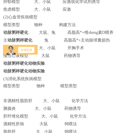
抑郁模型
大、小鼠
应激或化学试剂诱导
焦虑模型
大、小鼠
应激
(2)心血管疾病模型
模型类型
物种
构建方法
动脉粥样硬化
大鼠、兔
高脂高*+维sheng素D喂养
主
动脉粥样硬化
兔
高脂高*+主动脉球囊损伤
心肌缺血模型
大、小鼠
开胸手术
慢性心衰模型.
大鼠
药物诱导
动脉粥样硬化动物实验
动脉粥样硬化动物实验
(3)消化系统疾病模型
模型类型
物种
模型类型
非酒精性脂肪肝
大、小鼠
化学方法
胰腺炎
大、小鼠
药物诱导
肝纤维化模型
大、小鼠
化学方法
酒精性肝病
大鼠
饲喂法
脂肪肝
大、小鼠
饲喂法