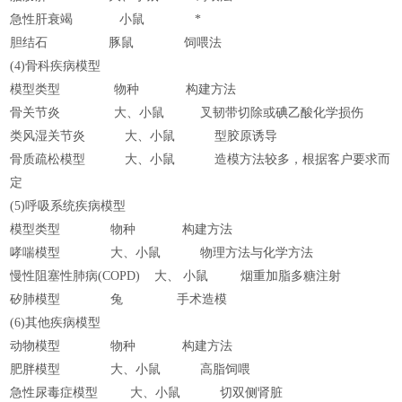
急性肝衰竭
小鼠
*
胆结石
豚鼠
饲喂法
(4)骨科疾病模型
模型类型
物种
构建方法
骨关节炎
大、小鼠
叉韧带切除或碘乙酸化学损伤
类风湿关节炎
大、小鼠
型胶原诱导
骨质疏松模型
大、小鼠
造模方法较多，根据客户要求而
定
(5)呼吸系统疾病模型
模型类型
物种
构建方法
哮喘模型
大、小鼠
物理方法与化学方法
慢性阻塞性肺病(COPD) 大、 小鼠
烟重加脂多糖注射
矽肺模型
兔
手术造模
(6)其他疾病模型
动物模型
物种
构建方法
肥胖模型
大、小鼠
高脂饲喂
急性尿毒症模型
大、小鼠
切双侧肾脏