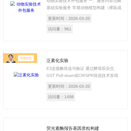
动物实验技术外包服务 一、服务内容范畴
‌基础实验服务‌ 常规动物模型构建（裸鼠成
瘤、糖尿病模型等）3 特殊操作技术（脑
更新时间：
2026-03-20
内注射、胆汁采集等精细操作）8 ‌特色技
术平台‌ 微透析技术：实时监测活体动物生
访问量：
961
化指标8 行为学分析：通过视频追踪系统
评估动物运动能力8 ‌全流程支持‌ 从方案设
计到数据分析的一站式服务4 包含SPF级
动物房租赁与饲养管理
泛素化实验
‌E3连接酶筛选与验证‌ 通过酵母双杂交、
GST Pull-down或CRISPR筛选技术发现
候选E3酶，再通过体外/体内泛素化实验
更新时间：
2026-03-20
验证其功能‌17。 示例：研究KRAS突变
时，发现USP25与RNF31调控KRAS的线
访问量：
1498
性泛素化修饰‌1。 ‌泛素链类型分析‌ 利用特
异性泛素抗体（如K48、K63链抗体）或
串联泛素结合结构域（TUBEs）区分泛素
链连接方式‌36。
荧光素酶报告基因质粒构建