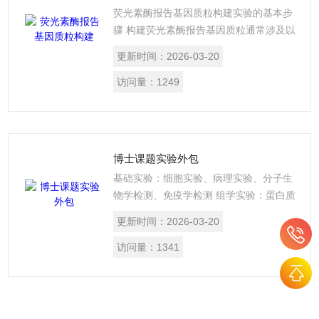
荧光素酶报告基因质粒构建实验的基本步
骤 构建荧光素酶报告基因质粒通常涉及以
下几个基本步骤： 1.设计引物：根据目标
更新时间：
2026-03-20
序列设计特异性的引物，用于PCR扩增含
有感兴趣调控区域的DNA片段。 2.PCR扩
访问量：
1249
增：使用设计的引物通过PCR扩增目标序
列。 3.克隆到报告载体：将PCR扩增得到
的片段克隆到含有荧光素酶基因的报告载
体中。这个载体通常包含一个或多个多克
博士课题实验外包
隆位点，用于插入目标序列。
基础实验：细胞实验、病理实验、分子生
物学检测、免疫学检测 组学实验：蛋白质
组学、基因组学、代谢组学、药物高通量
更新时间：
2026-03-20
刷选 动物实验：动物饲养、疾病模型构
建、模式动物、动物进出口 博士课题实验
访问量：
1341
外包