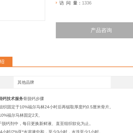
访 问 量：
1336
产品咨询
绍
其他品牌
脱钙技术服务
骨脱钙步骤
骨组织固定于10%福尔马林24小时后再锯取厚度约0.5厘米骨片。
以10%福尔马林固定2天,
置于脱钙剂中，每日更换新鲜液、直至组织软化为止。
24小时/2%亚*水溶液中和，至少3小时，水洗至少1小时。