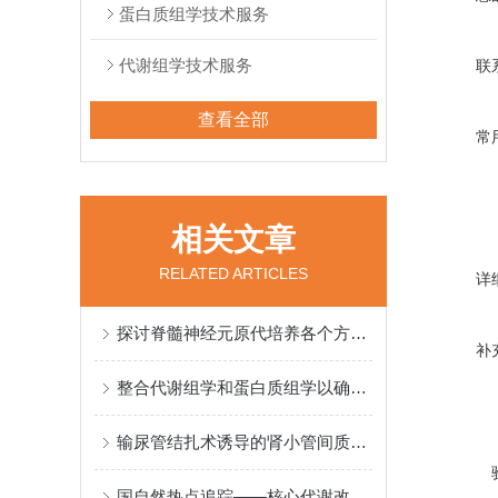
蛋白质组学技术服务
代谢组学技术服务
联
查看全部
常
相关文章
RELATED ARTICLES
详
探讨脊髓神经元原代培养各个方面的注意事项
补
整合代谢组学和蛋白质组学以确定心力衰竭和心房颤动的新型药物靶点
输尿管结扎术诱导的肾小管间质纤维化模型
国自然热点追踪——核心代谢改变如何影响药物驱动的抗肿瘤免疫