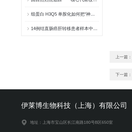
组蛋白 H3Q5 单胺化如何把“神经递质波动”转译为“染色质节律”
14例结直肠癌肝转移患者样本中发现治疗新靶点——CTSD
上一篇：
下一篇：
伊莱博生物科技（上海）有限公司
地址：上海市宝山区长江南路180号B区650室