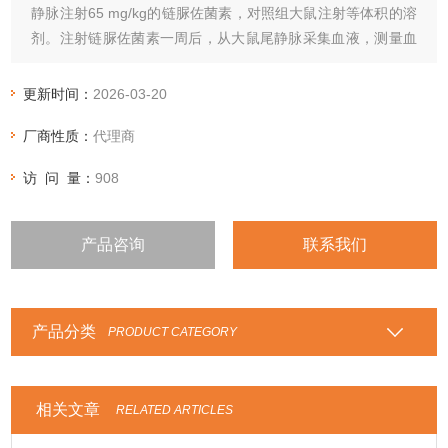
静脉注射65 mg/kg的链脲佐菌素，对照组大鼠注射等体积的溶
剂。注射链脲佐菌素一周后，从大鼠尾静脉采集血液，测量血
糖值，将血糖水平>200 mg/dl的大鼠且出现多尿和多饮症状，
视为I型糖尿病模型。
更新时间：
2026-03-20
厂商性质：
代理商
访 问 量：
908
产品咨询
联系我们
产品分类
PRODUCT CATEGORY
相关文章
RELATED ARTICLES