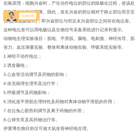
实验原理：细胞兴奋时，产生动作电位的部位的除极化过程，使该处
细胞膜外的电位下降。因此，发生兴奋的部位相对于静止部位而言呈
(
)
负电
细胞膜除外
，即兴奋部位与邻近未兴奋部位之间存在电位差。
这种电位差可以用电极以及生物信号采集系统进行记录和显示。
动物电生理实验项目：肌电、平滑肌、脑电、电刺激、神经传导、肌
张力、血压测量实验、整体和离体动物实验、呼吸系统实验等。
1.
神经干动作电位；
2.
诱发脑电；
3.
心血管活动调节及药物的影响；
4.
休克病理生理学及治疗学；
5.
呼吸调节及药物影响；
6.
消化道平滑肌生理特性及药物对离体动物平滑肌的作用；
7.
在位兔心脏胜利调节及离子药物的作用；
8.
心律失常及其药物治疗等。
伊莱博
生物目前仅可做大鼠坐骨神经电生理。