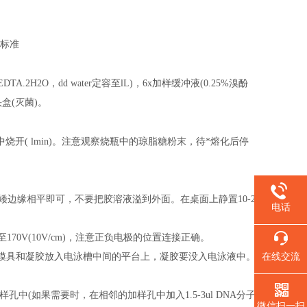
量标准
EDTA.2H2O，dd water定容至lL)，6x加样缓冲液(0.25%溴酚
头盒(灭菌)。
炉中烧开( lmin)。注意观察烧瓶中的琼脂糖粉末，待*熔化后停
边缘相平即可，不要把胶溶液溢到外面。在桌面上静置10-2
电话
0V(10V/cm)，注意正负电极的位置连接正确。
在线交流
取出模具和凝胶放入电泳槽中间的平台上，凝胶要没入电泳液中。
中(如果需要时，在相邻的加样孔中加入1.5-3ul DNA分子
微信扫一扫