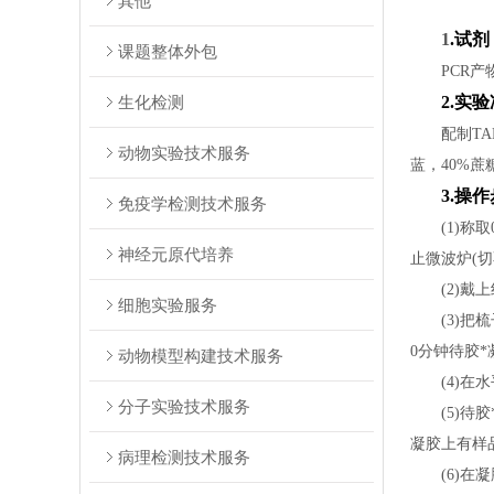
其他
1
.试剂
课题整体外包
PCR产物
生化检测
2.实
配制TAE电泳缓
动物实验技术服务
蓝，40%蔗
3.操
免疫学检测技术服务
(1)称取0
神经元原代培养
止微波炉(切
(2)戴上线
细胞实验服务
(3)把梳
0分钟待胶*
动物模型构建技术服务
(4)在水平
分子实验技术服务
(5)待胶
凝胶上有样
病理检测技术服务
(6)在凝胶