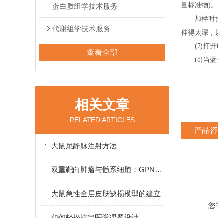
量标准物)。
蛋白质组学技术服务
加样时持移
代谢组学技术服务
伸得太深，
(7)打开
查看全部
(8)当蓝
相关文章
RELATED ARTICLES
产品咨
大鼠尾静脉注射方法
双重靶向肿瘤与髓系细胞：GPNMB CAR-T 细胞重塑免疫微环境
大鼠急性全层皮肤缺损模型的建立
您
如何轻松搞定医学课题设计