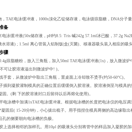
，TAE电泳缓冲液，1000x溴化乙锭储存液，电泳级琼脂糖，DNA分子
验准备
冲液(50x储存液，pH约8.5: Tris 碱242g 57.1ml冰已酸，37.2g Na2
糖水溶液) ; 1.5ml 离心管装入铝制饭|盒(灭菌)、移液器吸头装入相应的吸
作步骤
.4g琼脂糖粉，放入三角瓶，加入50ml TAE电泳缓冲液(1x)，放入微波
不可让胶溶液溢出到微波炉中! )。
手套，从微波炉中取出三角瓶，置桌面上冷却致不烫手(约50-60°C)。
子插到凝胶灌制模具的正确位置后缓缓倒入胶溶液。胶溶液倒至与模具的矮
凝固。(剩 下的胶溶液封口后留待以后再熔化使用)。
电泳槽中加满1xTAE电泳缓冲液。根据电泳槽的长度把电泳仪的电压调至17
*凝固后( 15-20分钟)，小心拔出梳子。用手指捏住模具两侧的高边缘
品孔的侧要朝向电泳槽的负极。
上选择相邻的加样孔。用10μl 的吸液头分别将管中的样品加入凝胶的加样孔