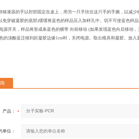
液器的手以肘部固定在桌上，用另一只手扶住这只手的手腕，以减少移
以免穿破凝胶的底部)缓缓将蓝色的样品压入加样孔中。切不可使蓝色样
电源开关，样品将形成条蓝色的横带 向前移动 (如果发现蓝色向后移动，立
色的溴酚蓝迁移到距凝胶边缘1cm时，关闭电源。取出模具和凝胶。放入
询
产品：
的单位：