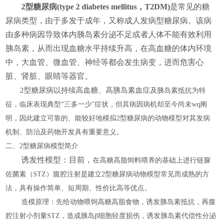
2型糖尿病(type 2 diabetes mellitus，T2DM)
是常见的糖
尿病类型，由于多发于成年，又称成人发病型糖尿病。该病
由多种病因导致体内胰岛素分泌不足或者人体不能有效利用
胰岛素，从而出现血糖水平持续升高，在高血糖的体内环境
中，大血管、微血管、神经等都会发生病变，进而危害心
脏、肾脏、眼睛等器官。
2型糖尿病以持续高血糖、高胰岛素血症
及胰岛素抵抗为特
征，临床表现典型
“三多一少
"症状，但其病因病机却至今尚未wq阐
明，因此建立可靠的、能较好地模拟2型糖尿病的动物模型
对其发病
机制、防治及药物开发具有重要意义。
二、
2型糖尿病模型简介
诱发性模型
：目前，
在高糖高脂饲料喂养的基础上进行链脲
佐菌素（
STZ）腹腔注射是建立2型糖尿病动物模型常见而成熟的方
法，具有操作简单、短周期、性价比高等优点。
造模原理：先给动物喂饲高糖高脂食物，诱发胰岛素抵抗，再腹
腔注射小剂量
STZ，造成胰岛β细胞轻度损伤，诱发胰岛素代偿性分泌