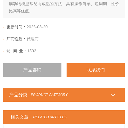
病动物模型常见而成熟的方法，具有操作简单、短周期、性价
比高等优点。
造模原理：先给动物喂饲高糖高脂食物，诱发胰岛素抵抗，再
腹腔注射小剂量STZ，造成胰岛β细胞轻度损伤，诱发胰岛素代
更新时间：
2026-03-20
偿性分泌障碍，使动物产生高血糖。
厂商性质：
代理商
访 问 量：
1502
产品咨询
联系我们
产品分类
PRODUCT CATEGORY
相关文章
RELATED ARTICLES