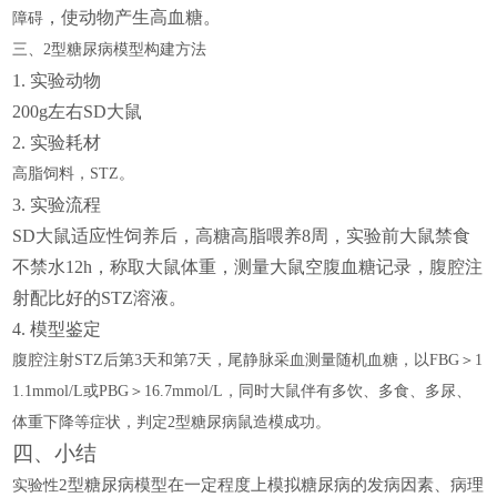
，使动物产生高血糖。
障碍
三、
2型糖尿病模型构建方法
1.
实验动物
200g左右SD大鼠
2.
实验耗材
高脂饲料，
STZ。
3.
实验流程
SD大鼠适应性饲养后，高糖高脂喂养8周，实验前大鼠禁食
不禁水12h，称取大鼠体重，测量大鼠空腹血糖记录，腹腔注
射配比好的STZ溶液。
4.
模型鉴定
腹腔注射
STZ后第3天和第7天，尾静脉采血测量随机血糖，以FBG＞1
1.1mmol/L或PBG＞16.7mmol/L，同时大鼠伴有多饮、多食、多尿、
体重下降等症状，判定2型糖尿病鼠造模成功。
四、小结
2型糖尿病模型在一定程度上模拟糖尿病的发病因素、病理
实验性