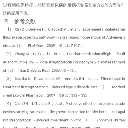
过程和临床特征，对研究糖尿病的发病机制
及防治方法等方面有广
泛的应用价值。
四、
参考文献
［
1
］
，
，
，
．
Ke YD
Delerue F
Gladbach A
et al
Experimental diabetes me
llitus exacerbates tau pathology in a transgenicmouse model of Alzheimer's
［
］．
，
，
．
disease
J
PLoS One
2009
4( 11) : 7 917
［
2
］
，
，
，
．
－
Zhang M
Lv XY
Li J
et al
The characterization ofhigh
fat di
－
et and multiple low
dose streptozotocin induced type 2 diabetes rat mod
［
］．
，
－
．
el
J
Exp Diabetes Res
2008: 40
45
［
3
］
，
，
，
．
Martha S
Devarakonda KR
Anreddy RN
et al
Effectof aspirin
－
［
］．
treatment in streptozotocin
induced type 2 diabetic rats
J
Method
，
，
－
．
s Find Exp Clin Pharmacol
2009
31( 5) : 331
335
［
4
］
，
，
，
．
Chen ZH
Li T
Luo B
et al
Protective effect of recombinant ade
－
－
novirus carrying rat insulin
like growth factor 1on rat islet beta
cell agai
－
［
］．
nst strepozotocin
induced impairment in vitro
J
Zhonghua Shi Yan