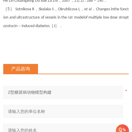
，
，
－
．
He Lin ChuangBing Du Xue Za Zhi
2007
21( 2) : 188
190
［
5
］
，
，
，
．
Sotnikova R
Skalaka S
Okruhlicova L
et al
Changes inthe funct
ion and ultrastructure of vessels in the rat modelof multiple low dose strept
－
［
］．
ozotocin
induced diabetes
J
产品咨询