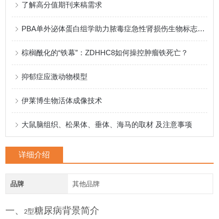
了解高分值期刊来稿需求
PBA单外泌体蛋白组学助力脓毒症急性肾损伤生物标志物新突破
棕榈酰化的“铁幕”：ZDHHC8如何操控肿瘤铁死亡？
抑郁症应激动物模型
伊莱博生物活体成像技术
大鼠脑组织、松果体、垂体、海马的取材 及注意事项
详细介绍
品牌
其他品牌
一、
糖尿病背景简介
型
2