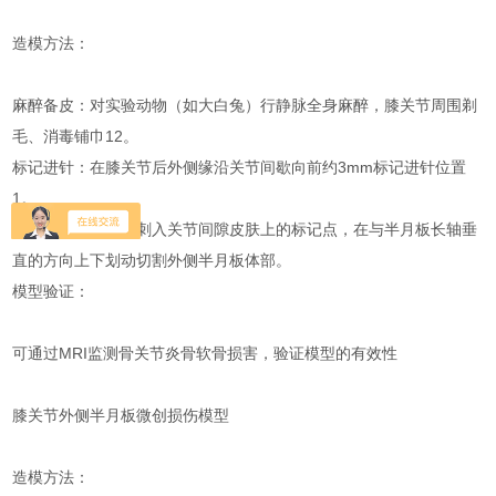
‌造模方法‌：
麻醉备皮：对实验动物（如大白兔）行静脉全身麻醉，膝关节周围剃
毛、消毒铺巾‌12。
标记进针：在膝关节后外侧缘沿关节间歇向前约3mm标记进针位置‌
1。
切割半月板：垂直刺入关节间隙皮肤上的标记点，在与半月板长轴垂
直的方向上下划动切割外侧半月板体部‌。
‌模型验证‌：
可通过MRI监测骨关节炎骨软骨损害，验证模型的有效性‌
膝关节外侧半月板微创损伤模型‌
‌造模方法‌：