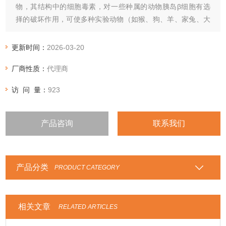
物，其结构中的细胞毒素，对一些种属的动物胰岛β细胞有选
择的破坏作用，可使多种实验动物（如猴、狗、羊、家兔、大
鼠、小鼠等）产生糖尿病，是目前使用多的糖尿病动物模型化
学诱导剂‌
更新时间：
2026-03-20
厂商性质：
代理商
访 问 量：
923
产品咨询
联系我们
产品分类
PRODUCT CATEGORY
相关文章
RELATED ARTICLES