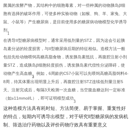
菌属的发酵产物，其结构中的细胞毒素，对一些种属的动物胰岛β细
胞有选择的破坏作用，可使多种实验动物（如猴、狗、羊、家兔、大
鼠、小鼠等）产生糖尿病，是目前使用多的糖尿病动物模型化学诱导
剂‌
。
1
在诱导II型糖尿病模型时，通常采用低剂量的STZ，因为这会引起胰
岛素分泌的轻度损害，与II型糖尿病后期的特征相似。造模方法一般
包括先给动物喂饲高糖高脂食物，诱发胰岛素抵抗，再腹腔注射小剂
量STZ，造成胰岛β细胞轻度损伤，诱发胰岛素代偿性分泌障碍，使
动物产生高血糖‌
。例如，6周龄的C57小鼠可以先喂饲高糖高脂饲料4-
2
3
8周，待其体重出现明显上升后，再腹腔注射STZ连续低剂量注射5
天。注射完成后，每隔3天检测一次血糖，当空腹血糖达到一定标准
（如≥11mmol/L），即可证明模型成功‌
。
3
这种造模方法具有耗时短、方法简便、易于掌握、重复性好
的特点，短期内可诱导出模型，对于研究II型糖尿病的发病机
制、筛选治疗药物以及评价药物疗效具有重要意义‌