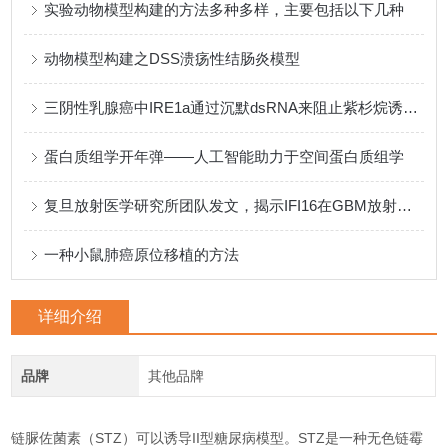
实验动物模型构建的方法多种多样，主要包括以下几种
动物模型构建之DSS溃疡性结肠炎模型
三阴性乳腺癌中IRE1a通过沉默dsRNA来阻止紫杉烷诱导的细胞焦亡
蛋白质组学开年弹——人工智能助力于空间蛋白质组学
复旦放射医学研究所团队发文，揭示IFI16在GBM放射抗性中的作用机制
一种小鼠肺癌原位移植的方法
详细介绍
品牌
其他品牌
链脲佐菌素（STZ）可以诱导II型糖尿病模型
‌。STZ是一种无色链霉