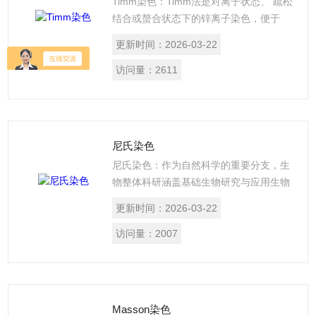
Timm染色：Timm法是对离子状态、 疏松
结合或螯合状态下的锌离子染色，便于
光、电镜的观察。
更新时间：
2026-03-22
访问量：
2611
尼氏染色
尼氏染色：作为自然科学的重要分支，生
物整体科研涵盖基础生物研究与应用生物
研究两大板块，核心使命是揭示生命本
更新时间：
2026-03-22
质、调控生命活动、改造自然，其研究成
果广泛渗透到医学、农业、环保、能源等
访问量：
2007
多个领域，尤其在医学领域，为疾病机制
研究、新型诊疗技术研发、药物创新等提
供了坚实的理论基础和技术支撑，是连接
基础生物研究与临床医疗实践的关键桥
Masson染色