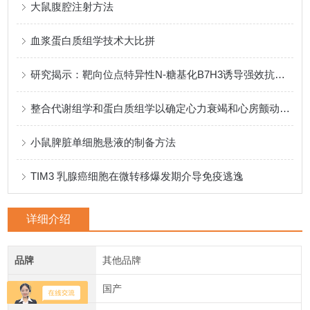
大鼠腹腔注射方法
血浆蛋白质组学技术大比拼
研究揭示：靶向位点特异性N-糖基化B7H3诱导强效抗肿瘤免疫应答
整合代谢组学和蛋白质组学以确定心力衰竭和心房颤动的新型药物靶点
小鼠脾脏单细胞悬液的制备方法
TIM3 乳腺癌细胞在微转移爆发期介导免疫逃逸
详细介绍
品牌
其他品牌
产地类别
国产