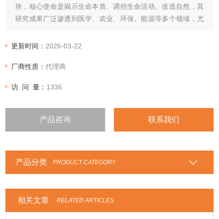
块，核心使命是揭示生命本质、调控生命活动、改造自然，其
研究成果广泛渗透到医学、农业、环保、能源等多个领域，尤
其在医学领域，为疾病机制研究、新型诊疗技术研发、药物创
新等提供了坚实的理论基础和技术支撑，是连接基础生物研究
更新时间：
2026-03-22
与临床医疗实践的关键桥梁。
厂商性质：
代理商
访 问 量：
1336
产品咨询
联系我们
产品分类
PRODUCT CATEGORY
相关文章
RELATED ARTICLES