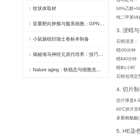
纹状体取材
50%乙醇+
纯二甲苯Ⅰ/Ⅱ
双重靶向肿瘤与髓系细胞：GPNMB CAR-T 细胞重塑免疫微环境
3. 浸蜡
小鼠肠组织瑞士卷标本制备
石蜡浸渍：
蜡Ⅰ30分钟
揭秘海马神经元原代培养：技巧与关键步骤全解析
蜡Ⅱ40分钟
蜡Ⅲ1小时
Nature aging：铁稳态与细胞克隆性驱动衰老中癌症相关的肠道DNA甲基化漂变
石蜡包埋定
4. 切片
切片厚度4-5
60℃烘片至
多聚赖氨酸(
5. HE