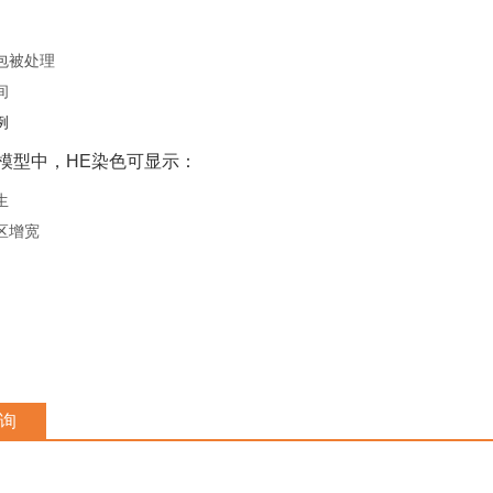
包被处理
间
例
病模型中，HE染色可显示：
生
区增宽
询