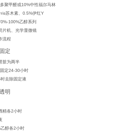
4%多聚甲醛或10%中性福尔马林
arris苏木素、0.5%伊红Y
70%-100%乙醇系列
蜡切片机、光学显微镜
作流程
与固定
肾脏为两半
固定24-30小时
小时去除固定液
与透明
%酒精各2小时
夜
0%乙醇各2小时