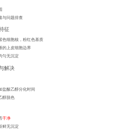
固
读与问题排查
特征
蓝紫色细胞核，粉红色基质
清晰的上皮细胞边界
色均匀无沉淀
与解决
加盐酸乙醇分化时间
乙醇脱色
否
干净
新鲜无沉淀