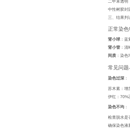
二甲苯透明
中性树胶封
三、结果判
正常染色
肾小球
‌：
肾小管
‌：
间质
‌：染
常见问题
染色过深
‌：
苏木素：增
伊红：70%
染色不均
‌：
检查脱水是
确保染色液