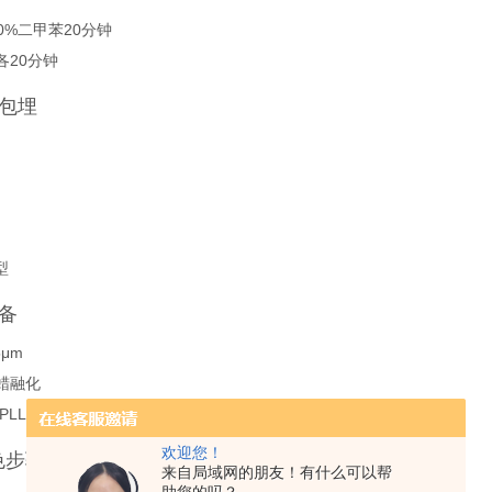
50%二甲苯20分钟
各20分钟
与包埋
型
制备
μm
蜡融化
PLL)包被载玻片防脱片
欢迎您！
染色步骤
来自局域网的朋友！有什么可以帮