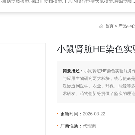
脏病动物模型,脑出血动物模型,子宫内膜异位症大鼠模型,肿瘤动物模型
首页
>
产品中
小鼠肾脏HE染色实
简要描述：
小鼠肾脏HE染色实验服务
与应用生物研究两大板块，核心使命
泛渗透到医学、农业、环保、能源等
术研发、药物创新等提供了坚实的理
关键桥梁。
更新时间：
2026-03-22
厂商性质：
代理商