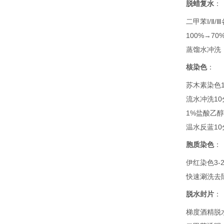
脱蜡复水
‌：
二甲苯Ⅰ/Ⅱ/
100%→7
蒸馏水冲洗
核染色
‌：
苏木素染色1
流水冲洗10
1%盐酸乙醇
温水反蓝10
胞质染色
‌：
伊红染色3-
快速涮洗去
脱水封片
‌：
梯度酒精脱