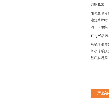
组织脱落
‌：
加强载玻片
缩短烤片时
四、应用实
在IgA肾
系膜细胞增
肾小球系膜
基底膜增厚
产品咨