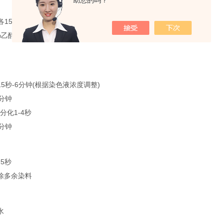
助您的吗？
Ⅲ各15分钟
0%乙醇梯度(每级5分钟)
5秒-6分钟(根据染色液浓度调整)
分钟
分化1-4秒
分钟
25秒
除多余染料
水