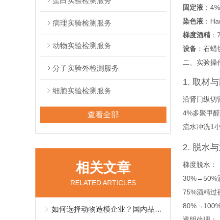
蛋白实验检测服务
固定液
‌：
染色液
‌：H
病理实验检测服务
梯度酒精
‌：
动物实验检测服务
设备
‌：石
二、实验操
分子实验外检测服务
1. 取材
细胞实验检测服务
沿肾门纵切
4%多聚甲醛
查看全部
流水冲洗1
2. 脱水
相关文章
梯度脱水：
30%→50
RELATED ARTICLES
75%酒精过
80%→10
如何选择动物造模企业？国内品牌服务商口碑参考
透明处理：