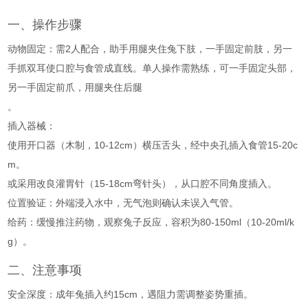
一、操作步骤
动物固定
‌：需2人配合，助手用腿夹住兔下肢，一手固定前肢，另一
手抓双耳使口腔与食管成直线。单人操作需熟练，可一手固定头部，
另一手固定前爪，用腿夹住后腿
。
插入器械
‌：
使用开口器（木制，10-12cm）横压舌头，经中央孔插入食管15-20c
m
。
或采用改良灌胃针（15-18cm弯针头），从口腔不同角度插入
。
位置验证
‌：外端浸入水中，无气泡则确认未误入气管
。
给药
‌：缓慢推注药物，观察兔子反应，容积为80-150ml（10-20ml/k
g）
。
二、注意事项
安全深度
‌：成年兔插入约15cm
，遇阻力需调整姿势重插
。