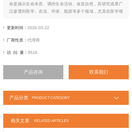
命是揭示生命本质、调控生命活动、改造自然，其研究成果广
泛渗透到医学、农业、环保、能源等多个领域，尤其在医学领
域，为疾病机制研究、新型诊疗技术研发、药物创新等提供了
坚实的理论基础和技术支撑，是连接基础生物研究与临床医疗
更新时间：
2026-03-22
实践的关键桥梁。
厂商性质：
代理商
访 问 量：
8516
产品咨询
联系我们
产品分类
PRODUCT CATEGORY
相关文章
RELATED ARTICLES