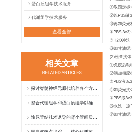
蛋白质组学技术服务
①取固定标本
②以PBS液
代谢组学技术服务
③再加荧光标
查看全部
④PBS 3x
⑤H2O冲洗
⑥加甘油缓
(2)检查抗体
相关文章
①免疫后动
RELATED ARTICLES
②滴加相应抗原
③PBS液3x
探讨脊髓神经元原代培养各个方面的注意事项
④加荧光抗体
⑤PBS液3x
整合代谢组学和蛋白质组学以确定心力衰竭和心房颤动的新型药物靶点
⑥水洗，凉
⑦加甘油缓
输尿管结扎术诱导的肾小管间质纤维化模型
国自然热点追踪——核心代谢改变如何影响药物驱动的抗肿瘤免疫