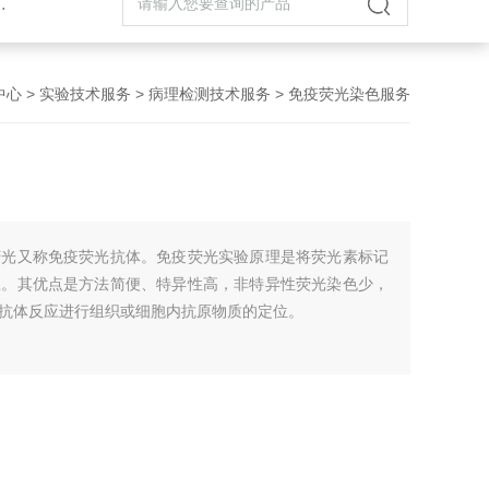
中心
>
实验技术服务
>
病理检测技术服务
> 免疫荧光染色服务
荧光又称免疫荧光抗体。免疫荧光实验原理是将荧光素标记
应。其优点是方法简便、特异性高，非特异性荧光染色少，
抗体反应进行组织或细胞内抗原物质的定位。