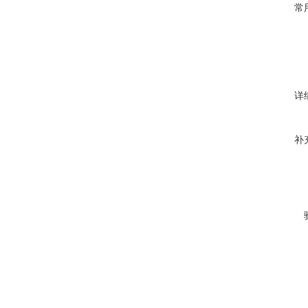
常
详
补