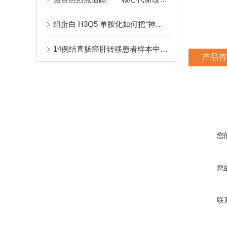
组蛋白 H3Q5 单胺化如何把“神经递质波动”转译为“染色质节律”
14例结直肠癌肝转移患者样本中发现治疗新靶点——CTSD
产品咨
您
您
联