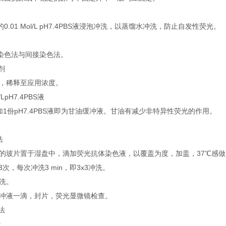
0.01 Mol/L pH7.4PBS液浸泡冲洗，以蒸馏水冲洗，防止自发性荧光。
染色法与间接染色法。
剂
体，稀释至应用浓度。
l/LpH7.4PBS液
油加1份pH7.4PBS液即为甘油缓冲液。甘油有减少非特异性荧光的作用。
法
好的玻片置于湿盘中，滴加荧光抗体染色液，以覆盖为度，加盖，37℃感做30mi
洗3次，每次冲洗3 min，即3x3冲洗。
冲洗。
油缓冲液一滴，封片，荧光显微镜检查。
法
: