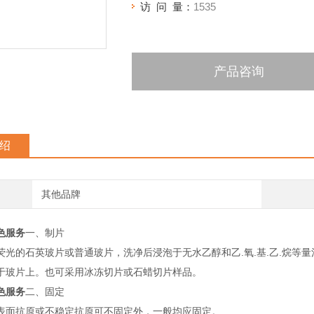
访 问 量：
1535
产品咨询
绍
其他品牌
色服务
一、制片
荧光的石英玻片或普通玻片，洗净后浸泡于无水乙醇和乙.氧.基.乙.烷等
于玻片上。也可采用冰冻切片或石蜡切片样品。
色服务
二、固定
表面抗原或不稳定抗原可不固定外，一般均应固定。