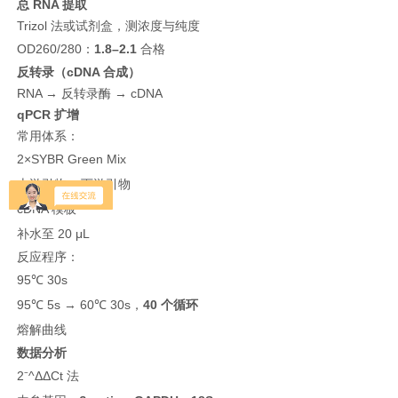
总 RNA 提取
Trizol 法或试剂盒，测浓度与纯度
OD260/280：
1.8–2.1
合格
反转录（cDNA 合成）
RNA → 反转录酶 → cDNA
qPCR 扩增
常用体系：
2×SYBR Green Mix
上游引物 + 下游引物
cDNA 模板
补水至 20 μL
反应程序：
95℃ 30s
95℃ 5s → 60℃ 30s，
40 个循环
熔解曲线
数据分析
2⁻^ΔΔCt 法