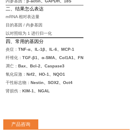
内参基因：
β-actin、GAPDH、18S
二、结果怎么表达
mRNA 相对表达量
目的基因 / 内参基因
以对照组为 1 进行归一化
四、常用的基因分
炎症：
TNF-α、IL-1β、IL-6、MCP-1
纤维化：
TGF-β1、α-SMA、Col1A1、FN
凋亡：
Bax、Bcl-2、Caspase3
氧化应激：
Nrf2、HO-1、NQO1
干性标志物：
Nestin、SOX2、Oct4
肾损伤：
KIM-1、NGAL
产品咨询