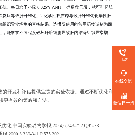
每日给予小鼠 0.025% ANIT，饲喂数天后，就可引起胆
炎症导致肝纤维化。2 化学性损伤诱导致肝纤维化化学性肝
缔组织异常增生的直接结果。造模所使用的常用药物试剂为四
性，能够在不同程度破坏肝脏细胞导致肝内结缔组织异常增
电话
在线交流
物的开发和评估提供宝贵的实验依据。‌通过不断优化和
提供更有效的策略和方法。
微信扫一扫
中国实验动物学报,2024,6,743-752,Q95-33
3,339-341,R575.202