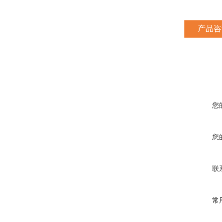
产品咨
您
您
联
常