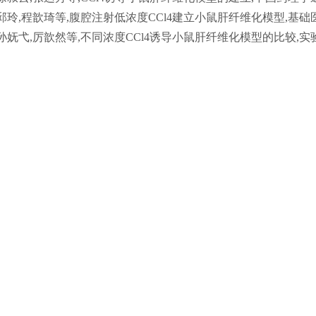
,邱玲,程歆琦等,腹腔注射低浓度CCl4建立小鼠肝纤维化模型,基础医学与临床,2
,孙妩弋,厉歆然等,不同浓度CCl4诱导小鼠肝纤维化模型的比较,实验动物与比较