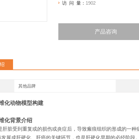
访 问 量：
1902
产品咨询
绍
其他品牌
维化动物模型
构建
维化背景介绍
是肝脏受到重复或的损伤或炎症后，‌导致瘢痕组织的形成的一种
发展成肝硬化、‌肝癌的关键环节，‌也是肝硬化早期的必经阶段‌。