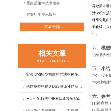
蛋白质组学技术服务
导致胆卟啉
汁淤积性损
代谢组学技术服务
纤维化是由
查看全部
氯化碳（Ｃ
生。
四、模型
相关文章
‌ 病理学
RELATED ARTICLES
五、小结
实验动物模型构建的方法多种多样，主要包括以下几种
它不仅有
*模型构建
动物模型构建之DSS溃疡性结肠炎模型
六、参考
三阴性乳腺癌中IRE1a通过沉默dsRNA来阻止紫杉烷诱导的细胞焦亡
[1]孙竞然
[2]许建明
蛋白质组学开年弹——人工智能助力于空间蛋白质组学