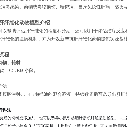
病毒感染、‌药物或毒物损伤、‌糖尿病、‌自身免疫性肝病、‌熬夜
肝纤维化动物模型
介绍
可以帮助评估肝纤维化的程度和分期，‌还可以用于评估治疗反应和
纤维化的发病机制，‌并为开发新型抗肝纤维化药物提供实验基础
流程
验动物、耗材
，C57Bl/6小鼠。
方法
腹腔注射CCl4与橄榄油的混合溶液，‌持续数周后可诱导出肝
良饲料法
后的饲料或添加剂，也可以诱导小鼠引起胆汁淤积肝脏损伤模型。5-二乙氧基
。每日给予小鼠含 0.1%DDC饲料，1 周后在胆管上皮细胞中可见血管细