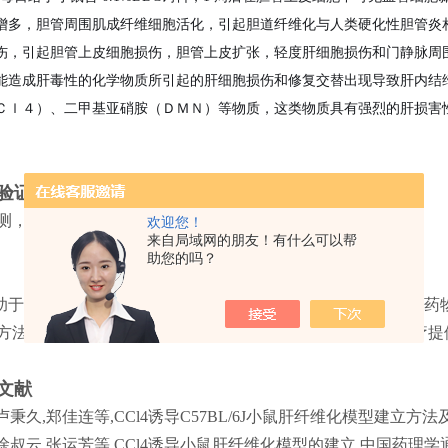
增多，胆管周围肌成纤维细胞活化，引起胆道纤维化与人类硬化性胆管炎相似。
伤，引起胆管上皮细胞损伤，胆管上皮扩张，轻度肝细胞损伤和门静脉周围
能造成肝毒性的化学物质所引起的肝细胞损伤和修复交替出现导致肝内结
Ｃｌ４）、二甲基亚硝胺（ＤＭＮ）等物质，这类物质具有强烈的肝损害
验证
检测，生物化学检测。
欢迎您！
来自局域网的朋友！有什么可以帮
助您的吗？
助于揭示肝纤维化的发生机制和发展规律，‌还可以为抗纤维化药
方法，‌我们可以更加深入地了解肝纤维化的本质，‌为临床治疗
文献
,卢秉久,郑佳连等,CCl4诱导C57BL/6J小鼠肝纤维化模型建立方法及优化,
,徐叔云,张运芳等,CCl4诱导小鼠肝纤维化模型的建立,中国药理学通报,2000,