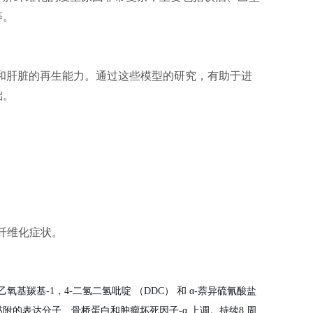
等。
肝脏的再生能力。‌通过这些模型的研究，‌有助于进
‌。
脏纤维化症状。
羰基-1，4-二氢二氢吡啶 （DDC） 和 α-萘异硫氰酸盐
胞黏附的表达分子、骨桥蛋白和肿瘤坏死因子-α 上调。持续8 周