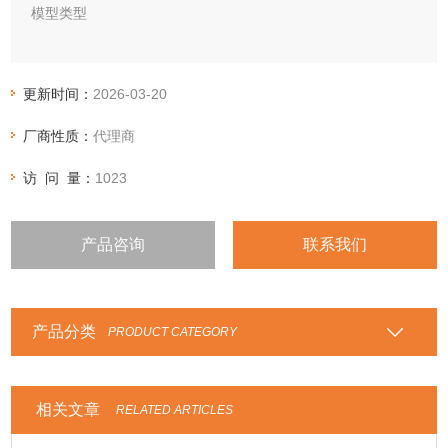
‌模型类型‌
‌诱发型模型‌：通过外部药物或方法诱导产生银屑病样皮损。
‌咪喹莫t诱导模型‌：使用5%咪喹莫t乳膏诱导小鼠出现银屑病表
更新时间：
2026-03-20
型。
厂商性质：
代理商
‌普萘洛尔诱导模型‌：使用普萘洛尔乳膏诱导豚鼠产生银屑病样
皮损。
访 问 量：
1023
‌其他‌：包括十二烷基*(SDS)诱导模型、细胞因子注射诱导模型
等。
‌自发型模型‌：如Scd1ab/Scd1ab纯合子小鼠，因基因突变自发
产品咨询
联系我们
产生银屑病样症状。
‌基
产品分类
PRODUCT CATEGORY
相关文章
RELATED ARTICLES