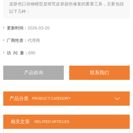
皮肤伤口动物模型是研究皮肤损伤修复的重要工具，主要包括
以下几种：
‌急性创伤模型‌
更新时间：
2026-03-20
厂商性质：
代理商
‌皮肤切线伤‌：利用利刀产生线状切口，可深至皮下，用于测定
愈合创面抗张力强度。
访 问 量：
690
‌皮肤切除伤‌：利用特制打孔器或利刀全层切除皮肤，用于评价
药物对创面愈合作用。
‌创面死腔模型‌：切除创面后植入多孔材料形成死腔，用于创面
产品咨询
联系我们
愈合机制研究。
‌烧伤模型‌
产品分类
PRODUCT CATEGORY
相关文章
RELATED ARTICLES