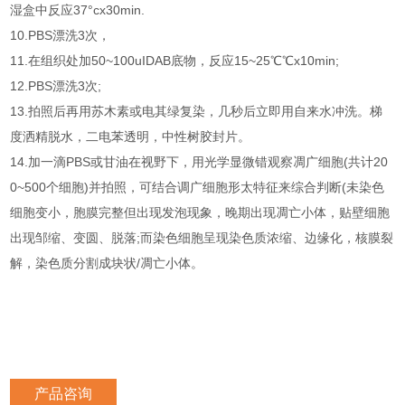
湿盒中反应37°cx30min.
10.PBS漂洗3次，
11.在组织处加50~100uIDAB底物，反应15~25℃℃x10min;
12.PBS漂洗3次;
13.拍照后再用苏木素或电其绿复染，几秒后立即用自来水冲洗。梯
度洒精脱水，二电苯透明，中性树胶封片。
14.加一滴PBS或甘油在视野下，用光学显微错观察凋广细胞(共计20
0~500个细胞)并拍照，可结合调广细胞形太特征来综合判断(未染色
细胞变小，胞膜完整但出现发泡现象，晚期出现凋亡小体，贴壁细胞
出现邹缩、变圆、脱落;而染色细胞呈现染色质浓缩、边缘化，核膜裂
解，染色质分割成块状/凋亡小体。
产品咨询