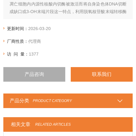
凋亡细胞内内源性核酸内切酶被激活而将自身染色体DNA切断
成缺口或3-OH末端片段这一特点，利用脱氧核苷酸末端转移酶
将标有标记物的脱氧核苷酸转移到3-0H末端，再用免疫组化法
或免疫荧光检测凋亡细胞。
更新时间：
2026-03-20
厂商性质：
代理商
访 问 量：
1377
产品咨询
联系我们
产品分类
PRODUCT CATEGORY
相关文章
RELATED ARTICLES