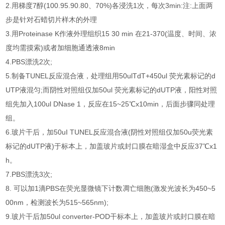
2.用梯度7醇(100.95.90.80、70%)各浸洗1次，每次3min:注:上面两
步是针对石蜡切片样木的外理
3.用Proteinase K作液外理组织15 30 min 在21-370(温度、时间、浓
度均需摸索)或者加细胞通透液8min
4.PBS漂洗2次;
5.制备TUNEL反应混合液，处理组用50ulTdT+450ul 荧光素标记的d
UTP液混匀;而阴性对照组仅加50ul 荧光素标记的dUTP液，阳性对照
组先加入100ul DNase 1，反应在15~25℃x10min，后面步骤同处理
组。
6.玻片干后，加50uI TUNEL反应混合液(阴性对照组仅加50u荧光素
标记的dUTP液)于标本上，加盖玻片或封口膜在暗湿盒中反应37℃x1
h。
7.PBS漂洗3次;
8. 可以加1滴PBS在荧光显微镜下计数凋亡细胞(激发光波长为450~5
00nm，检测波长为515~565nm);
9.玻片干后加50ul converter-POD干标本上，加盖玻片或封口膜在暗