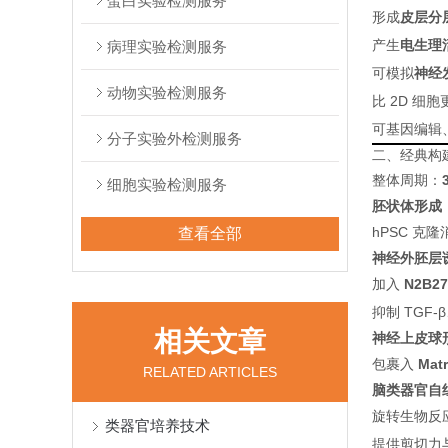
蛋白实验检测服务
形成
皮层分
产生
电生理
病理实验检测服务
可模拟
神经
动物实验检测服务
比 2D 细
可基因编辑
分子实验外检测服务
二、经典构
整体周期：
细胞实验检测服务
胚状体形成
hPSC 克隆
查看全部
神经外胚层
加入
N2B2
抑制 TGF-
相关文章
神经上皮球
包裹入
Matr
RELATED ARTICLES
脑类器官
自
旋转生物反应器
类器官培养技术
提供剪切力