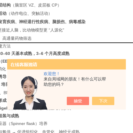
层结构
（脑室区 VZ、皮层板 CP）
活动
（动作电位、突触活动）
发育疾病、神经退行性疾病、脑损伤、病毒感染
胞更接近人脑，比动物模型更 “人源化"
、高通量药物筛选
建方法
30–60 天基本成熟，3–6 个月高度成熟
（EB）
消化 → 低吸附板悬浮培养 5–7 天
欢迎您！
诱导
来自局域网的朋友！有什么可以帮
助您的吗？
7 培养基 + 神经诱导因子
β、BMP → 走向神经谱系
形成
igel
滴珠，促进行腔化、脑室结构形成
组装与成熟
（Spinner flask）培养
与氧供 → 促进组织化、血管化、神经元成熟