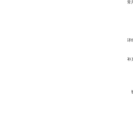
常
详
补