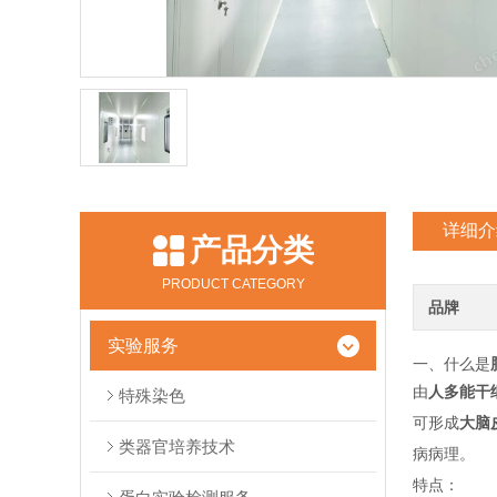
详细介
产品分类
PRODUCT CATEGORY
品牌
实验服务
一、什么是
由
人多能干细
特殊染色
可形成
大脑
类器官培养技术
病病理。
特点：