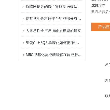
成熟培养
腺嘌呤诱导的慢性肾脏疾病模型
数月培养后
伊莱博生物科研平台组成部分有哪些？
产品咨
大鼠急性全层皮肤缺损模型的建立
组蛋白 H3Q5 单胺化如何把“神经递质波动”转译为“染色质节律”
M5C甲基化调控糖酵解在调控肝癌进展中的新机制
您
您
联