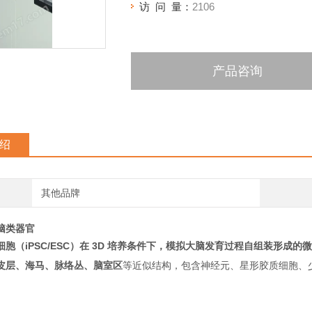
访 问 量：
2106
产品咨询
绍
其他品牌
脑类器官
胞（iPSC/ESC）
在 3D 培养条件下，模拟大脑发育过程
自组装形成的微
皮层、海马、脉络丛、脑室区
等近似结构，包含神经元、星形胶质细胞、