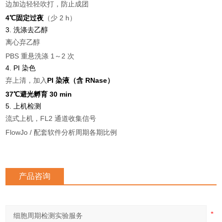
边加边轻轻吹打，防止成团
4℃固定过夜
（少 2 h）
3. 洗涤去乙醇
离心弃乙醇
PBS 重悬洗涤 1～2 次
4. PI 染色
弃上清，加入
PI 染液（含 RNase）
37℃避光孵育 30 min
5. 上机检测
流式上机，FL2 通道收集信号
FlowJo / 配套软件分析周期各期比例
产品咨询