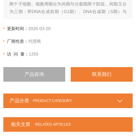
两个子细胞。细胞周期分为间期与分裂期两个阶段。间期又分
为三期：即DNA合成前期（G1期）、DNA合成期（S期）与
DNA合成后期（G2期）。某些细胞在分裂结束后暂时离开细胞
周期，停止细胞分裂，执行一定生物学功能（G0期）。
更新时间：
2026-03-20
厂商性质：
代理商
访 问 量：
1255
产品咨询
联系我们
产品分类
PRODUCT CATEGORY
相关文章
RELATED ARTICLES