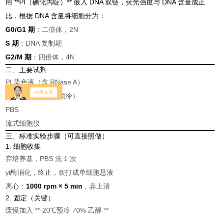
用 **PI（碘化丙啶）** 嵌入 DNA 双链，荧光强度与 DNA 含量成正
比，根据 DNA 含量将细胞分为：
G0/G1 期
：二倍体，2N
S 期
：DNA 复制期
G2/M 期
：四倍体，4N
二、主要试剂
PI 染色液（含 RNase A）
70% 乙醇（-20℃预冷）
PBS
流式细胞仪
三、标准实验步骤（可直接照做）
1. 细胞收集
弃培养基，PBS 洗 1 次
yi酶消化，终止，吹打成单细胞悬液
离心：
1000 rpm × 5 min
，弃上清
2. 固定（关键）
缓慢加入 **-20℃预冷 70% 乙醇 **